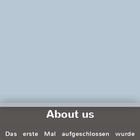
Mode lieben.
Klein, aber oho, ist unser Motto. Auf 50
qm ergänzen sich feine und liebevoll
ausgesuchte Kollektionen kleiner
spanischer Label wie Surkana und Nice
Things mit Mode aus Amsterdam und
UK. In entspannter Atmosphäre
präsentieren wir in unserer kleinen
Boutique den Frauen, die auf der Suche