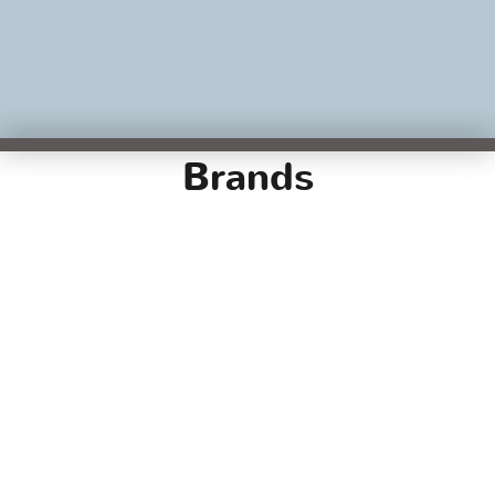
Diese Website verwendet Cookies. Bitte
OK
Datenschutz
Impressum
lesen Sie unsere
Datenschutzerklärung
für Details.
Verweigern
Copyright © 2026 Chamäleon