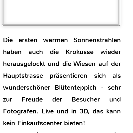
herausgelockt und die Wiesen auf der
Hauptstrasse präsentieren sich als
wunderschöner Blütenteppich - sehr
zur Freude der Besucher und
Fotografen. Live und in 3D, das kann
kein Einkaufscenter bieten!
Wer also die Krokusse bestaunen will,
kann dies gern mit einem Besuch in
unserer Boutique verbinden und sich
von unseren neuen Spring/Summer
Kollektionen inspirieren und
verzaubern lassen. ;-)
Ganz neu bei uns ab dieser Saison die
beiden britischen Label Brakeburn &
pretty vacant - sie passen